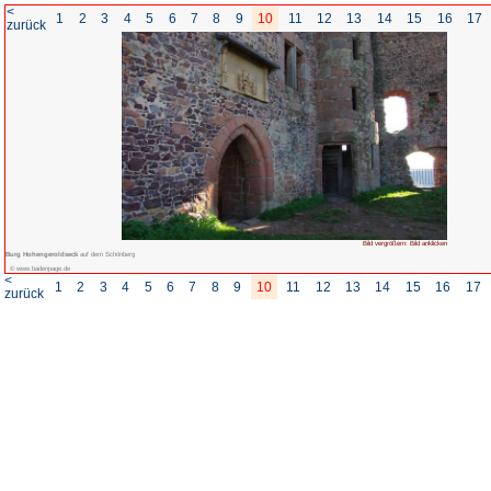
<
1
2
3
4
5
6
7
8
zurück