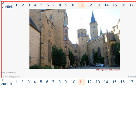
<
1
2
3
4
5
6
7
8
zurück