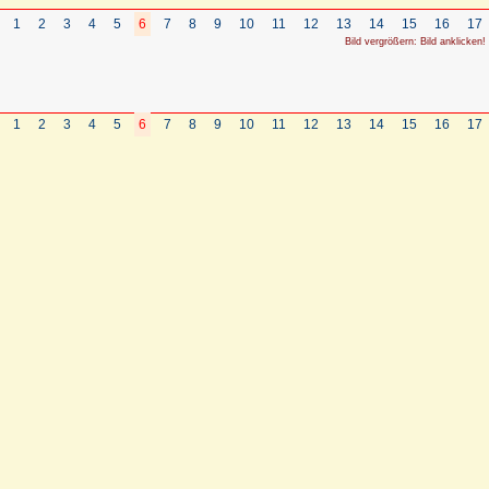
1
2
3
4
5
6
7
8
9
10
11
12
13
14
15
16
17
Bild vergrößern: Bild anklicken!
1
2
3
4
5
6
7
8
9
10
11
12
13
14
15
16
17