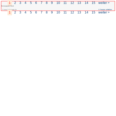
1
2
3
4
5
6
7
8
9
Europapark Rust
© www.badenpage.de
1
2
3
4
5
6
7
8
9