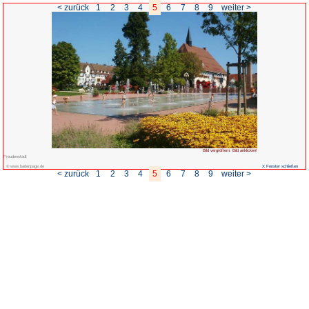
< zurück
1
2
3
4