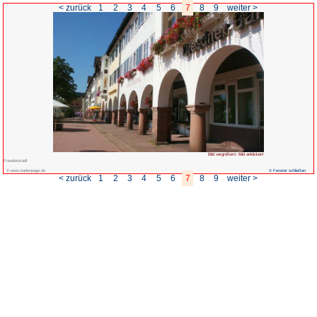
< zurück
1
2
3
4