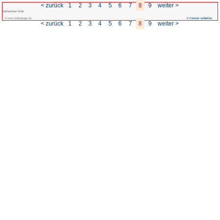
< zurück
1
2
3
4
Karlsruher Grat
© www.badenpage.de
< zurück
1
2
3
4