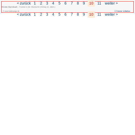
< zurück
1
2
3
4
5
Kloster Alpirsbach
- Fresken in der Altarnische (Anfang 13. Jahrh.)
© www.badenpage.de
< zurück
1
2
3
4
5