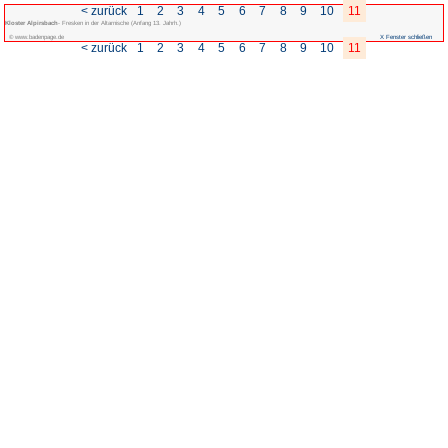
< zurück
1
2
3
4
Kloster Alpirsbach
- Fresken in der Altarnische (Anfang 13. Jahrh.)
© www.badenpage.de
< zurück
1
2
3
4