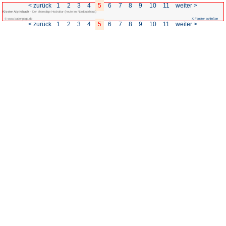
< zurück
1
2
3
4
5
Kloster Alpirsbach -
Der ehemalige Hochaltar (heute im Nordquerhaus)
© www.badenpage.de
< zurück
1
2
3
4
5