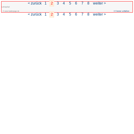
< zurück
1
2
3
Lotharpfad
© www.badenpage.de
< zurück
1
2
3