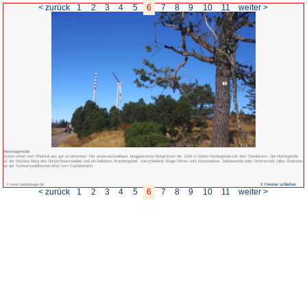
< zurück
1
2
3
4
5