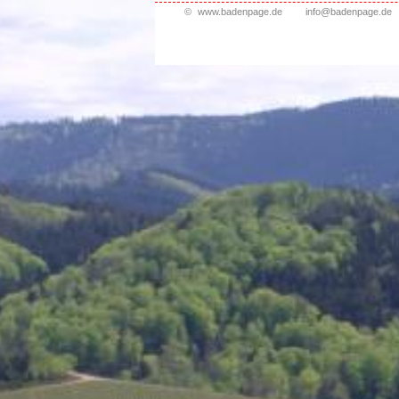
©
www.badenpage.de
info@badenpage.de