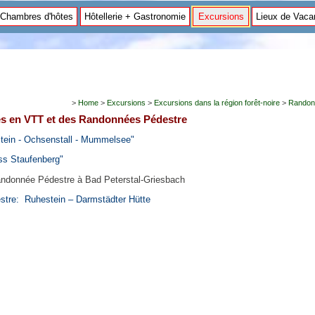
 Chambres d'hôtes
Hôtellerie + Gastronomie
Excursions
Lieux de Vac
>
Home
>
Excursions
>
Excursions dans la région forêt-noire
>
Randon
 en VTT et des Randonnées Pédestre
tein - Ochsenstall - Mummelsee"
ss Staufenberg"
ndonnée Pédestre à Bad Peterstal-Griesbach
tre: Ruhestein – Darmstädter Hütte