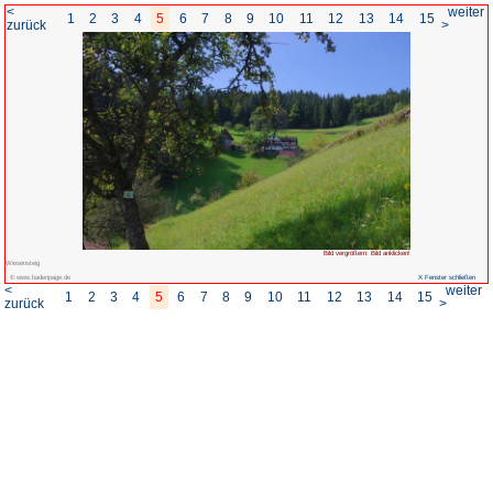
<
1
2
3
4
5
6
7
8
zurück