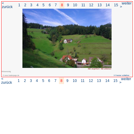
<
1
2
3
4
5
6
7
8
zurück