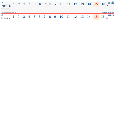
<
1
2
3
4
5
6
7
8
zurück
Sankt Blasien
© www.badenpage.de
<
1
2
3
4
5
6
7
8
zurück