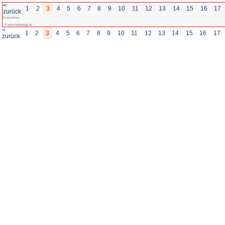
<
1
2
3
4
5
6
7
8
zurück
Schauenburg
© www.badenpage.de
<
1
2
3
4
5
6
7
8
zurück