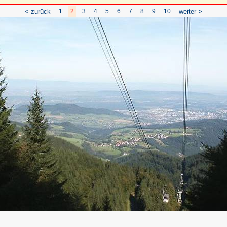
< zurück
1
2
3
4
5
6
7
8
9
10
weiter >