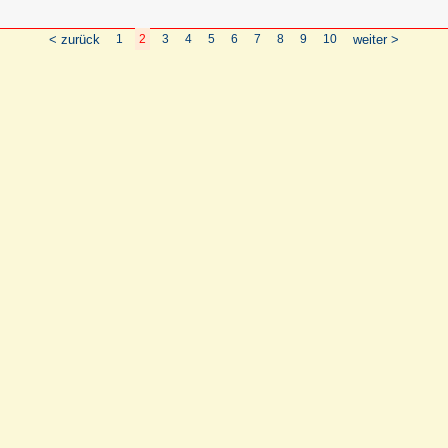
< zurück
1
2
3
4
5
6
7
8
9
10
weiter >