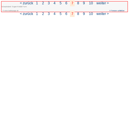
< zurück
1
2
3
4
5
Schauinsland: Eugen-Kreidel-Turm
© www.badenpage.de
< zurück
1
2
3
4
5