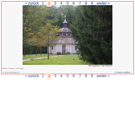
< zurück
1
2
3
4