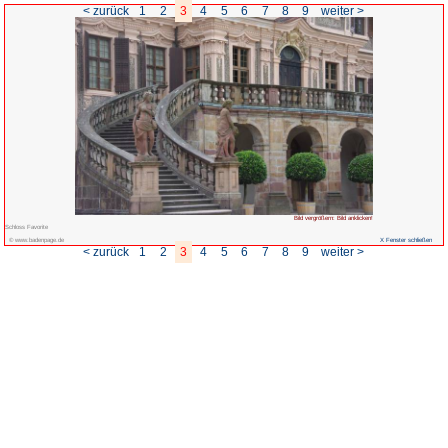
< zurück
1
2
3
4