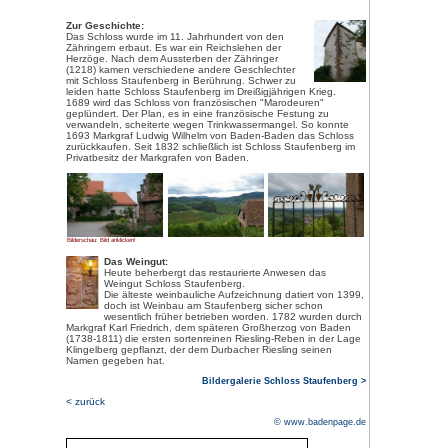
Bilderschau: Bild anklicken!
Das
Schloss Staufenberg
,
im Privatbesitz der Markgrafen v
Ortenau, 7 km von Offenburg en
thront es als Wahrzeichen des 
Anziehungspunkt für Besucher au
Von der Schlossterrasse auf d
genießt man einen herrlichen R
Schwarzwaldkuppen, Weinberge
Weinort Durbach bis hin zur ob
Straßburger Münster.
Über Wanderwege und eine Fahr
bequem zu erreichen. Der Weg lo
Schlossgut, Weinproben (nach 
auf der herrlichen Sonnenterras
Museum mit Brunnen.