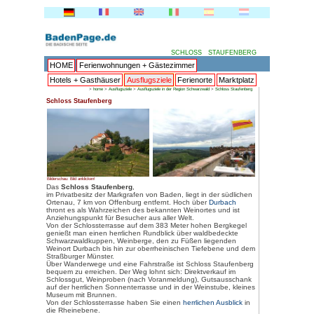
HOME
Ferienwohnungen + 
Hotels + Gasthäuser
Ausflu
>
home
>
Ausflugsziele
>
Ausflug
Schloss Staufenberg