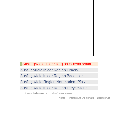
Von der Schlossterrasse haben
die Rheinebene.
Zur Geschichte:
Das Schloss wurde im 11. Jahrh
Zähringern erbaut. Es war ein R
Herzöge. Nach dem Aussterben 
(1218) kamen verschiedene and
mit Schloss Staufenberg in Ber
leiden hatte Schloss Staufenberg
1689 wird das Schloss von fran
geplündert. Der Plan, es in ein
verwandeln, scheiterte wegen T
1693 Markgraf Ludwig Wilhelm 
zurückkaufen. Seit 1832 schließl
Privatbesitz der Markgrafen von