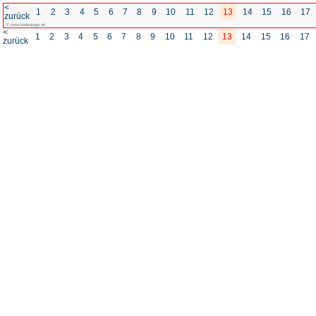
<
1
2
3
4
5
6
7
8
zurück
© www.badenpage.de
<
1
2
3
4
5
6
7
8
zurück