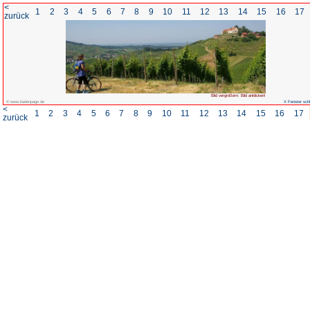
<
1
2
3
4
5
6
7
8
zurück
© www.badenpage.de
<
1
2
3
4
5
6
7
8
zurück