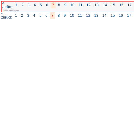
<
1
2
3
4
5
6
7
8
zurück
© www.badenpage.de
<
1
2
3
4
5
6
7
8
zurück