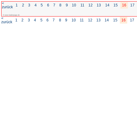
<
1
2
3
4
5
6
7
8
zurück
© www.badenpage.de
<
1
2
3
4
5
6
7
8
zurück