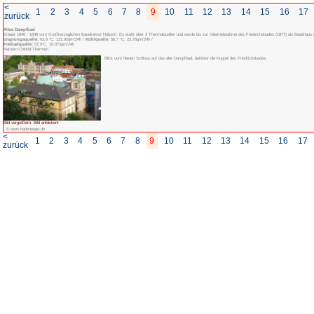
<
1
2
3
4
5
6
7
8
zurück
Altes Dampfbad
Erbaut 1846 - 1848 vom Großherzoglichen Baudirektor Hübsch. Es steht über 3 T
Ursprungsquelle:
63,8 °C, 133,92qm/24h /
Kühlquelle:
56,7 °C, 23,76qm/24h
Freibadquelle:
57,9°C, 10,973qm/24h
Natrium-Chlorid-Thermen
Blick vom Neuen Schloss 
Bild vergrößern: Bild anklicken!
© www.badenpage.de
<
1
2
3
4
5
6
7
8
zurück