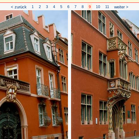
< zurück
1
2
3
4
5
6
7
8
9
10
11
weiter >