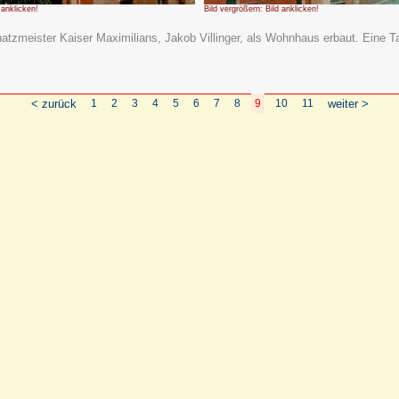
 anklicken!
Bild vergrößern: Bild anklicken!
chatzmeister Kaiser Maximilians, Jakob Villinger, als Wohnhaus erbaut. Eine
< zurück
1
2
3
4
5
6
7
8
9
10
11
weiter >