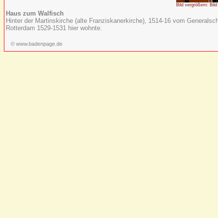
Bild vergrößern: Bild
Haus zum Walfisch
Hinter der Martinskirche (alte Franziskanerkirche), 1514-16 vom Generals
Rotterdam 1529-1531 hier wohnte.
© www.badenpage.de