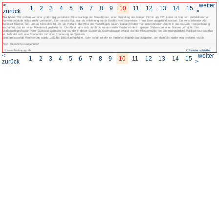
<
1
2
3
4
5
6
7
8
zurück
Die Abtei:
Wir stehen vor einer großzügig gestalteten Klosteranlage der Benedikti
Konventgebäude nichts mehr vorhanden. Der barocke Bau war als Anlehnung an di
Benedikt Rischer, ließ um die Mitte des 18. Jh. ein Portal in die Mitte des Westfl
eschaffen, das im reinen Rokokostil gestaltet ist. Die Abtei hatte sich durch d
Mathematikprofessor Pater Coelestin Quintens war es, der in dieser Schule die D
ist, befindet sich eine Sonnenuhr mit einer Erinnerung an Quintens.
Eine umfassende Renovierung wurde 1982 bis 1985 durchgeführt. Sehr schön ist de
Text: Touristinfo Gengenbach
© www.badenpage.de
<
1
2
3
4
5
6
7
8
zurück