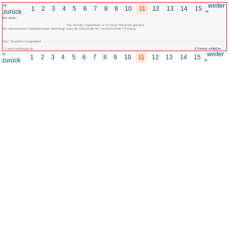
<
1
2
3
4
5
6
7
8
zurück
Die Abtei:
Das reizvolle Treppenhaus ist im 
Der repräsentative Gebäudekomplex beherbergt heute die Außenstelle der Fachh
Text: Touristinfo Gengenbach
© www.badenpage.de
<
1
2
3
4
5
6
7
8
zurück