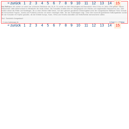
< zurück
1
2
3
4
5
6
7
Das Rathaus:
Wir stehen vor einem der schönsten Rathäuser des 18.Jh. Es wur
Meisterwerk sollte beherrschend im Mittelpunkt der Stadt stehen. Die Fassaden 
festlich wirken die Pfeiler und Rundbogen, die zu einer offenen Halle führen. Au
die formschönen Figuren, Justitia und Prudentia umkrönt von einem mächtigen Ad
die vier Konsolen mit Köpfen gestaltet, die die Erdteile Europa, Asien, Afrika und
Text: Touristinfo Gengenbach
© www.badenpage.de
< zurück
1
2
3
4
5
6
7