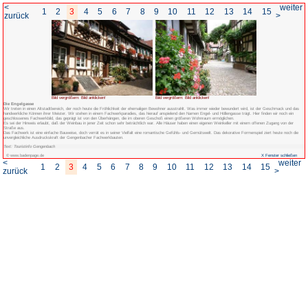
<
1
2
3
4
5
6
7
8
zurück
Bild vergrößern: Bild anklicken!
Die Engelgasse
Wir treten in einen Altstadtbereich, der noch heute die Fröhlichkeit der ehemal
handwerkliche Können ihrer Meister. Wir stehen in einem Fachwerkparadies, das h
geschlossenes Fachwerkbild, das geprägt ist von den Überhängen, die im obere
Es sei der Hinweis erlaubt, daß der Weinbau in jener Zeit schon sehr beträchtlic
Straße aus.
Das Fachwerk ist eine einfache Bauweise, doch verrät es in seiner Vielfalt eine 
unvergleichliche Ausdruckskraft der Gengenbacher Fachwerkbauten.
Text: Touristinfo Gengenbach