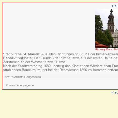
< zu
Bild vergrößern: Bild
Stadtkirche St. Marien:
Aus allen Richtungen grüßt uns der bemerkenswer
Benediktinerkloster. Der Grundriß der Kirche, etwa aus der ersten Hälfte 
Zerstörung an der Westseite zwei Türme.
Nach der Stadtzerstörung 1689 übertrug das Kloster den Wiederaufbau Franz
strahlenden Barockraum, der bei der Renovierung 1896 vollkommen entfern
Text: Touristinfo Gengenbach
© www.badenpage.de
< zu