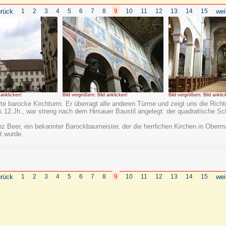
rück
1
2
3
4
5
6
7
8
9
10
11
12
13
14
15
wei
 anklicken!
Bild vergrößern: Bild anklicken!
Bild vergrößern: Bild anklic
te barocke Kirchturm. Er überragt alle anderen Türme und zeigt uns die Ric
des 12.Jh., war streng nach dem Hirsauer Baustil angelegt: der quadratische 
 Beer, ein bekannter Barockbaumeister, der die herrlichen Kirchen in Oberma
t wurde.
rück
1
2
3
4
5
6
7
8
9
10
11
12
13
14
15
wei