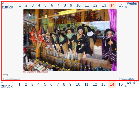
<
1
2
3
4
5
6
7
8
zurück