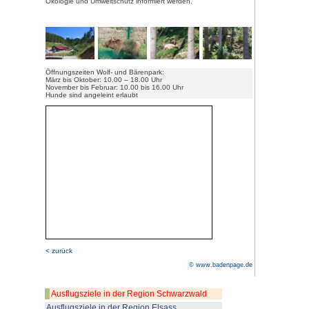
Zwischen Schapbach und Bad Ri
fast 10ha große, 2010 eröffnet
können hier in naturnaher Umg
Im Park werden misshandelte un
Bären aufgenommen, die damit
Auch Jurka, die Mutter vom Prob
Zur Zeit (Februar 2019) befinde
Grauwölfe und 1 Luchs im Park.
Bei einem Rundgang durch das
und mit etwas Geduld auch die
Empfehlenswert sind die Führu
durch Mitarbeiter des Bärenpark
Die Infostände im Park geben Ei
in das Leben der Tiere. In
verschiedenen Projekten sollen 