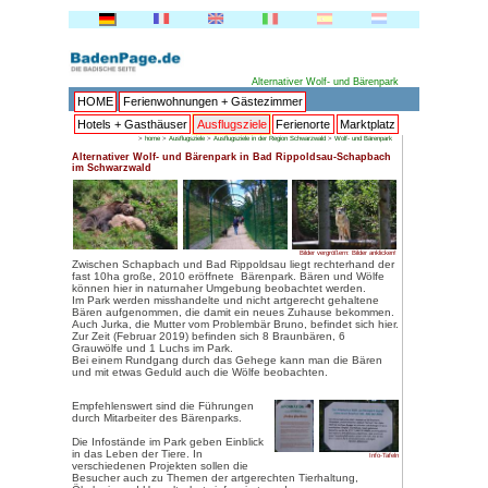
HOME
Ferienwohnungen + 
Hotels + Gasthäuser
Ausflu
>
home
>
Ausflugsziele
>
Ausflug
Alternativer Wolf- und Bärenpa
im Schwarzwald