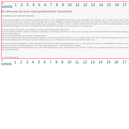
<
1
2
3
4
5
6
7
8
zurück
Ein Museum mit einer außergewöhnlichen Ges
Die Sammlung der Gebrüder Schlumpf
Das Sammeln europäischer und vor allem französischer Oldtimer war die Leidensch
Von den sechziger Jahren an erstand er über 500 Modelle, die er in einer stillge
zehn Bugattis erworben hatte, versuchte er bald jeden Bugatti aufzukaufen, von d
Schlumpf fünfzig Bugatti zu erstehen. 1963 kamen dann die persönlichen Fahrzeu
Schlumpf gab ein Vermögen für das Aufspüren, Erwerben und Renovieren der Old
Er ließ eine seiner Fabriken in Mulhouse renovieren und begann, das Gebäude al
Zutritt zu diesen Räumen.
1977 war das Textilimperium der Gebrüder Schlumpf bankrott.
Arbeiter und Gewerkschaft besetzten daraufhin die Spinnerei und entdeckten dort 
französische Regierung die Sammlung unter Denkmalschutz; auch um zu verhinder
Der Verein Association Propietaire du Musee National de l'Automobile de Mulhou
Panhard & Levassor und andere angehören. Der Verein erwarb das Museum, um 
Nach einer Renovierung und Modernisierung, die im Jahr 2000 abgeschlossen wurd
über 220.000 Besucher.
© www.badenpage.de
<