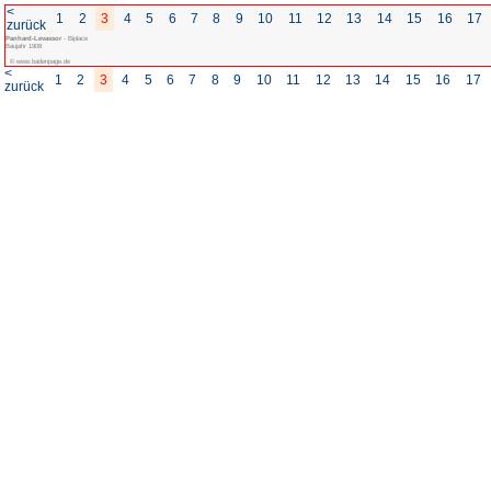
<
1
2
3
4
5
6
7
8
zurück
Panhard-Levassor
- Biplace
Baujahr 1908
© www.badenpage.de
<
1
2
3
4
5
6
7
8
zurück