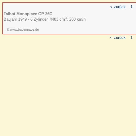
< zurück
1
Talbot Monoplace GP 26C
3
Baujahr 1949 - 6 Zylinder, 4483 cm
, 260 km/h
© www.badenpage.de
< zurück
1