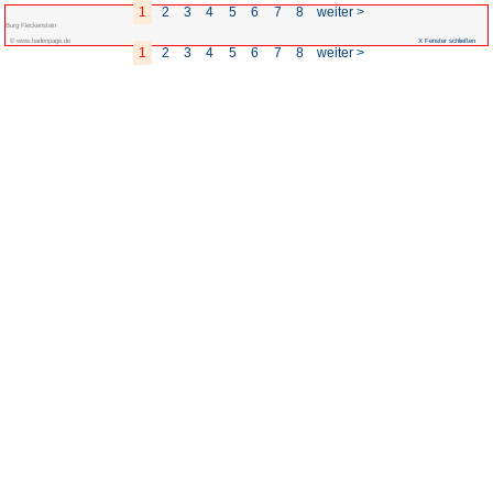
1
2
3
4
5
Burg Fleckenstein
© www.badenpage.de
1
2
3
4
5