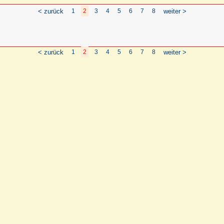
< zurück
1
2
3
4
5
6
7
8
weiter >
< zurück
1
2
3
4
5
6
7
8
weiter >