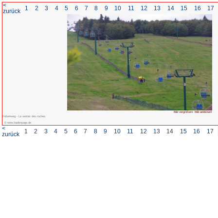
<
1
2
3
4
5
6
7
8
zurück