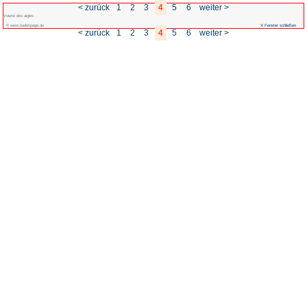
< zurück
1
2
Volerie des aigles
© www.badenpage.de
< zurück
1
2