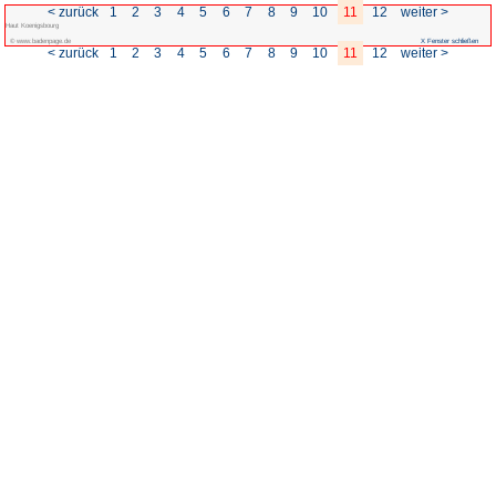
< zurück
1
2
3
4
5
6
Haut Koenigsbourg
© www.badenpage.de
< zurück
1
2
3
4
5
6