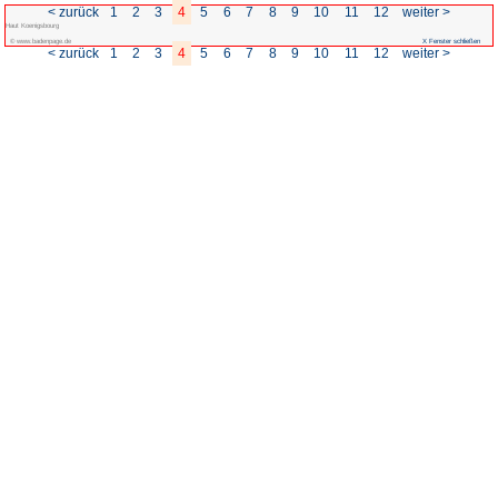
< zurück
1
2
3
4
5
6
Haut Koenigsbourg
© www.badenpage.de
< zurück
1
2
3
4
5
6