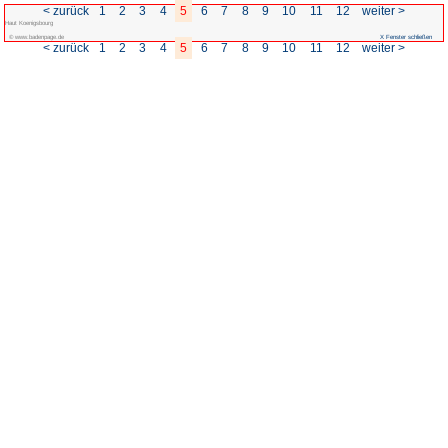
< zurück
1
2
3
4
5
6
Haut Koenigsbourg
© www.badenpage.de
< zurück
1
2
3
4
5
6