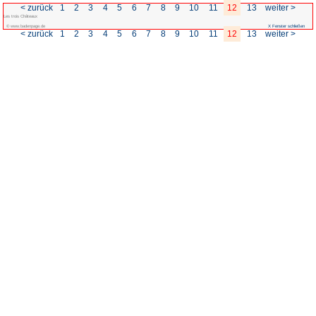
< zurück
1
2
3
4
5
6
7
Les trois Châteaux
© www.badenpage.de
< zurück
1
2
3
4
5
6
7