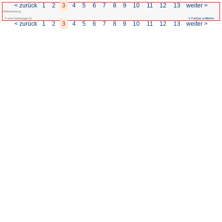
< zurück
1
2
3
4
5
6
7
Hohlandsbourg
© www.badenpage.de
< zurück
1
2
3
4
5
6
7