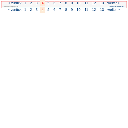
< zurück
1
2
3
4
5
6
7
© www.badenpage.de
< zurück
1
2
3
4
5
6
7