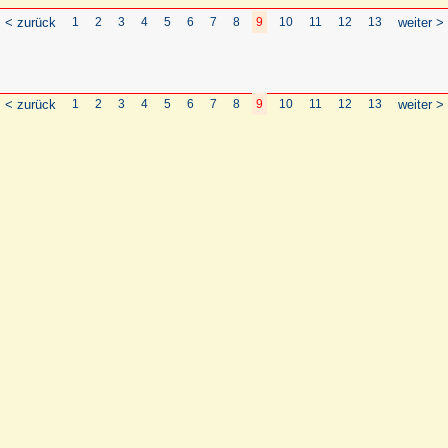
< zurück
1
2
3
4
5
6
7
8
9
10
11
12
13
weiter >
< zurück
1
2
3
4
5
6
7
8
9
10
11
12
13
weiter >