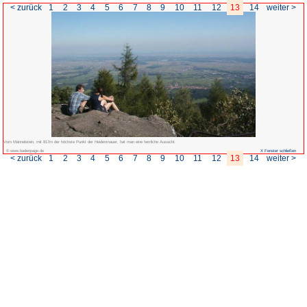
< zurück
1
2
3
4
5
6
7
Vom Männelstein, mit 817m der höchste Punkt der Heidenmauer, hat man eine her